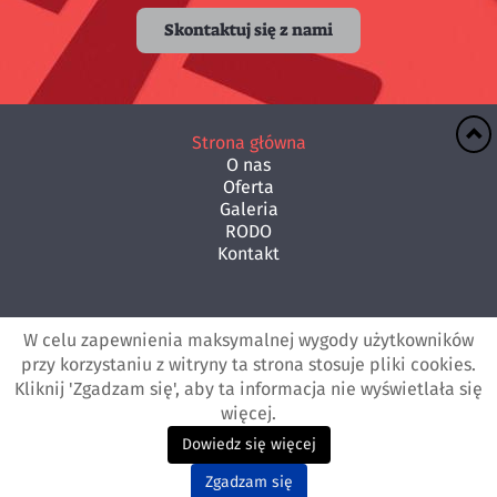
Skontaktuj się z nami
Strona główna
O nas
Oferta
Galeria
RODO
Kontakt
Kontakt
W celu zapewnienia maksymalnej wygody użytkowników
+48 18 264 82 34
przy korzystaniu z witryny ta strona stosuje pliki cookies.
e-mail:
ramex@ramex.net.pl
Kliknij 'Zgadzam się', aby ta informacja nie wyświetlała się
więcej.
Dowiedz się więcej
Wszelkie prawa zastrzeżone.
Panorama Firm © 2019
© 2019 Projekt i realizacja
Panorama Firm
Zgadzam się