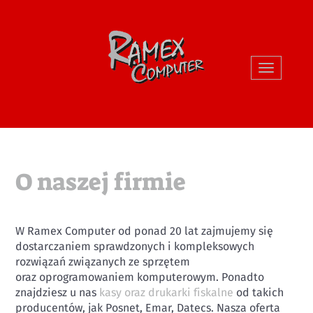
Toggle
navigati
O naszej firmie
W Ramex Computer od ponad 20 lat zajmujemy się
dostarczaniem sprawdzonych i kompleksowych
rozwiązań związanych ze sprzętem
oraz oprogramowaniem komputerowym. Ponadto
znajdziesz u nas
kasy oraz drukarki fiskalne
od takich
producentów, jak Posnet, Emar, Datecs. Nasza oferta